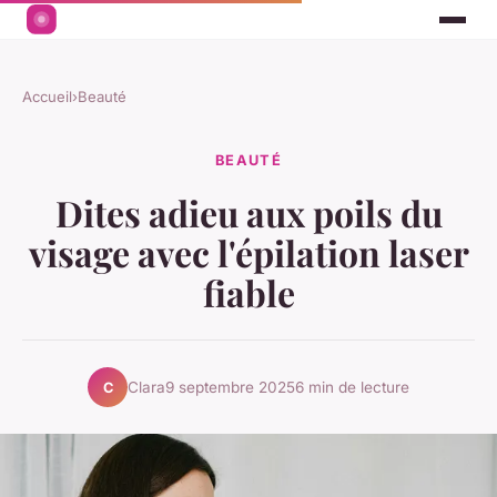
Accueil
›
Beauté
BEAUTÉ
Dites adieu aux poils du
visage avec l'épilation laser
fiable
Clara
9 septembre 2025
6 min de lecture
C