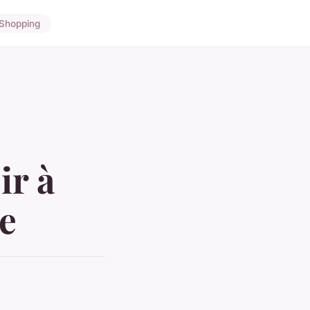
Shopping
ir à
e