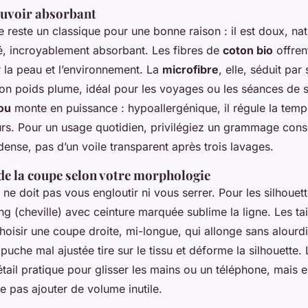
ouvoir absorbant
reste un classique pour une bonne raison : il est doux, natu
 incroyablement absorbant. Les fibres de
coton bio
offren
 la peau et l’environnement. La
microfibre
, elle, séduit pa
 son poids plume, idéal pour les voyages ou les séances de 
ou
monte en puissance : hypoallergénique, il régule la temp
urs. Pour un usage quotidien, privilégiez un grammage con
 dense, pas d’un voile transparent après trois lavages.
de la coupe selon votre morphologie
ne doit pas vous engloutir ni vous serrer. Pour les silhouet
g (cheville) avec ceinture marquée sublime la ligne. Les tai
oisir une coupe droite, mi-longue, qui allonge sans alourdi
puche mal ajustée tire sur le tissu et déforme la silhouette
étail pratique pour glisser les mains ou un téléphone, mais e
e pas ajouter de volume inutile.