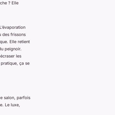
che ? Elle
 L’évaporation
u des frissons
ue. Elle retient
du peignoir.
 écraser les
 pratique, ça se
le salon, parfois
e. Le luxe,