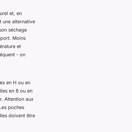
rel et, en
t une alternative
r son séchage
sport. Moins
érature et
séquent - on
tes en H ou en
lles en 8 ou en
r. Attention aux
. Les poches
lles doivent être