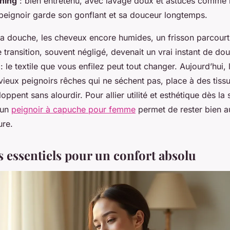
oning
: bien entretenu, avec lavage doux et astuces comme l
 peignoir garde son gonflant et sa douceur longtemps.
la douche, les cheveux encore humides, un frisson parcourt
transition, souvent négligé, devenait un vrai instant de dou
 : le textile que vous enfilez peut tout changer. Aujourd’hui,
 vieux peignoirs rêches qui ne séchent pas, place à des tissus
oppent sans alourdir. Pour allier utilité et esthétique dès la 
 un
peignoir à capuche pour femme
permet de rester bien a
ure.
s essentiels pour un confort absolu