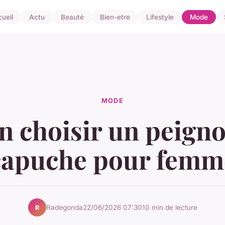
ueil
Actu
Beauté
Bien-etre
Lifestyle
Mode
MODE
n choisir un peigno
capuche pour femm
Radegonda
22/06/2026 07:30
10 min de lecture
R