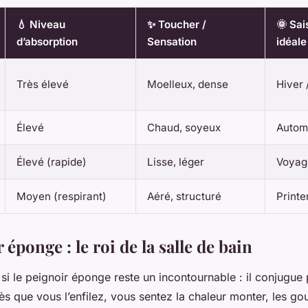
💧 Niveau
✨ Toucher /
🌞 Sai
d’absorption
Sensation
idéale
Très élevé
Moelleux, dense
Hiver 
Élevé
Chaud, soyeux
Autom
Élevé (rapide)
Lisse, léger
Voyage
Moyen (respirant)
Aéré, structuré
Print
 éponge : le roi de la salle de bain
n si le peignoir éponge reste un incontournable : il conjugu
ès que vous l’enfilez, vous sentez la chaleur monter, les gou