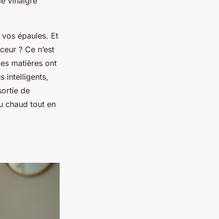
e vinaigre
 vos épaules. Et
ceur ? Ce n’est
 les matières ont
 intelligents,
sortie de
u chaud tout en