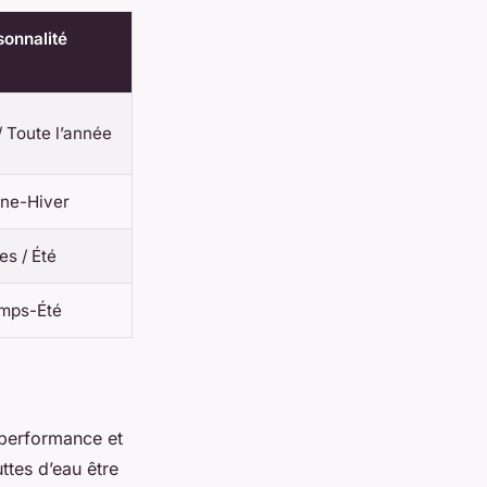
sonnalité
/ Toute l’année
ne-Hiver
s / Été
emps-Été
e performance et
ttes d’eau être