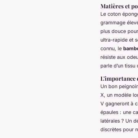
Matières et p
Le coton éponge 
grammage élevé,
plus douce pour
ultra-rapide et
connu, le
bamb
résiste aux ode
parle d’un tissu
L'importance 
Un bon peignoir 
X, un modèle lon
V gagneront à ch
épaules : une ca
latérales ? Un d
discrètes pour n