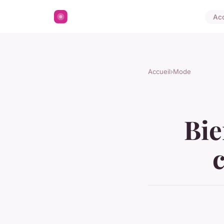
Acc
Accueil
›
Mode
Bie