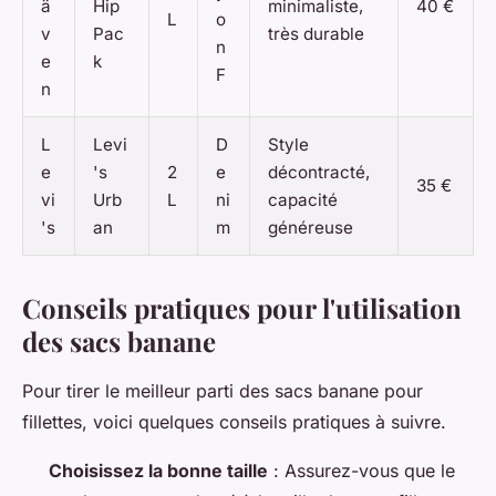
ä
Hip
minimaliste,
40 €
L
o
v
Pac
très durable
n
e
k
F
n
L
Levi
D
Style
e
's
2
e
décontracté,
35 €
vi
Urb
L
ni
capacité
's
an
m
généreuse
Conseils pratiques pour l'utilisation
des sacs banane
Pour tirer le meilleur parti des sacs banane pour
fillettes, voici quelques conseils pratiques à suivre.
Choisissez la bonne taille
: Assurez-vous que le