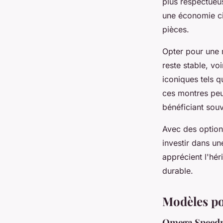
plus respectueu
une économie cir
pièces.
Opter pour une 
reste stable, vo
iconiques tels 
ces montres peuv
bénéficiant souv
Avec des option
investir dans u
apprécient l'hér
durable.
Modèles po
Omega Speed