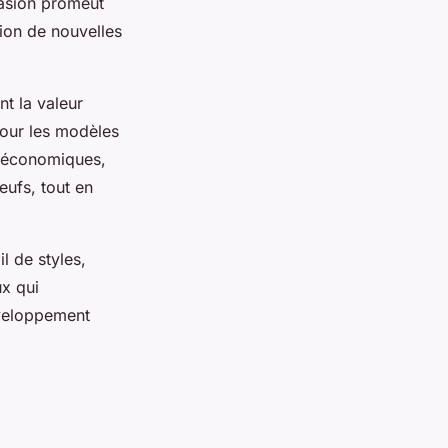
casion promeut
tion de nouvelles
t la valeur
pour les modèles
s économiques,
eufs, tout en
l de styles,
x qui
développement