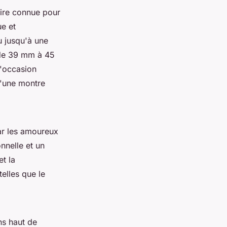
ire connue pour
ue et
u jusqu'à une
t de 39 mm à 45
d'occasion
d'une montre
par les amoureux
nnelle et un
t la
elles que le
ns haut de