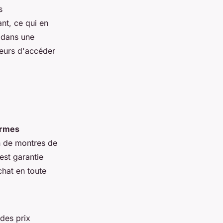
s
nt, ce qui en
é dans une
teurs d'accéder
ormes
n de montres de
est garantie
chat en toute
des prix