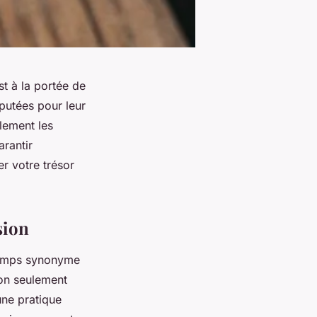
t à la portée de
putées pour leur
ulement les
arantir
er votre trésor
sion
temps synonyme
on seulement
une pratique