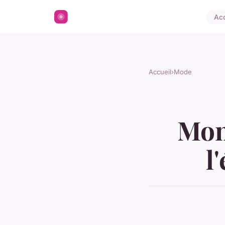
Acc
Accueil
›
Mode
Mon
l