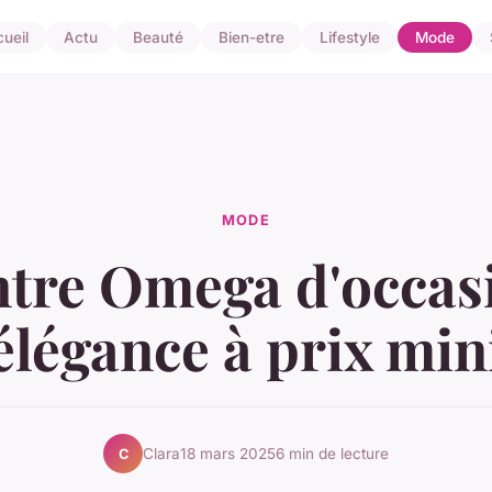
ueil
Actu
Beauté
Bien-etre
Lifestyle
Mode
MODE
tre Omega d'occasi
'élégance à prix mini
Clara
18 mars 2025
6 min de lecture
C