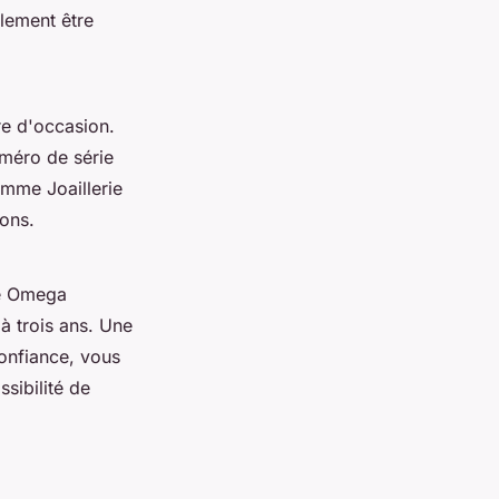
alement être
re d'occasion.
uméro de série
mme Joaillerie
çons.
re Omega
à trois ans. Une
confiance, vous
sibilité de